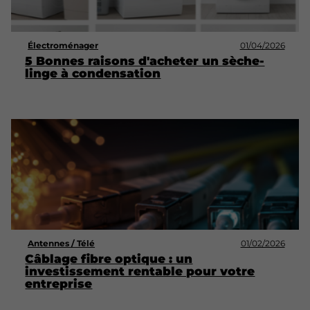
Électroménager
01/04/2026
5 Bonnes raisons d'acheter un sèche-
linge à condensation
Antennes / Télé
01/02/2026
Câblage fibre optique : un
investissement rentable pour votre
entreprise