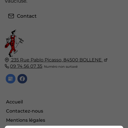
Vaucluse.
Contact
235 Rue Pablo Picasso,
84500
BOLLENE
09 74 56 07 35
Accueil
Contactez-nous
Mentions légales