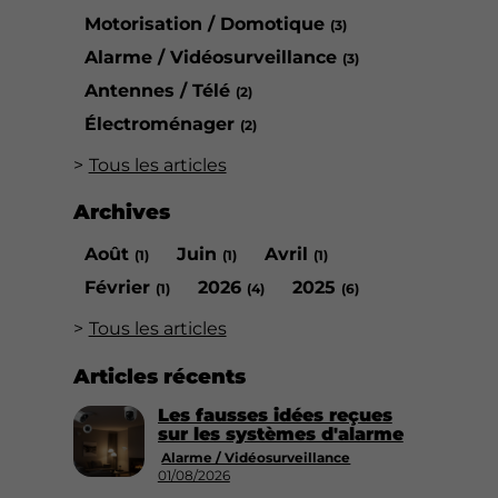
Motorisation / Domotique
(3)
Alarme / Vidéosurveillance
(3)
Antennes / Télé
(2)
Électroménager
(2)
Tous les articles
Archives
Août
Juin
Avril
(1)
(1)
(1)
Février
2026
2025
(1)
(4)
(6)
Tous les articles
Articles récents
Les fausses idées reçues
sur les systèmes d'alarme
Alarme / Vidéosurveillance
01/08/2026