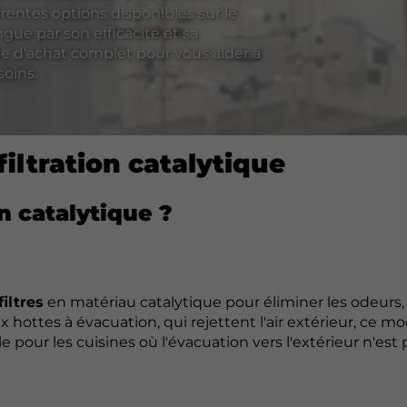
rentes options disponibles sur le
ingue par son efficacité et sa
de d'achat complet pour vous aider à
soins.
filtration catalytique
n catalytique ?
iltres
en matériau catalytique pour éliminer les odeurs, 
x hottes à évacuation, qui rejettent l'air extérieur, ce m
ale pour les cuisines où l'évacuation vers l'extérieur n'est 