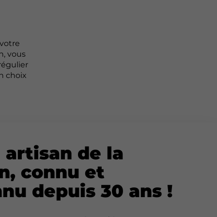
 votre
n, vous
régulier
n choix
 artisan de la
n, connu et
nu depuis 30 ans !