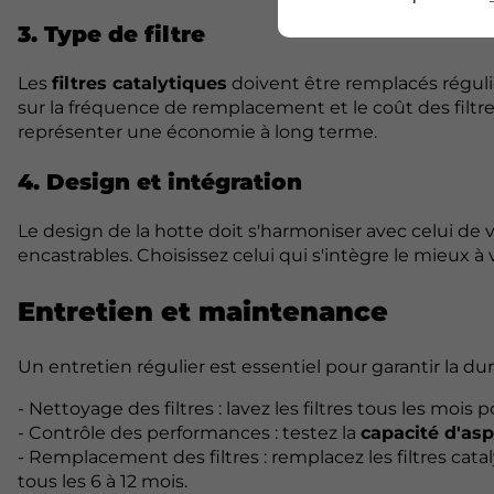
3. Type de filtre
Les
filtres catalytiques
doivent être remplacés réguli
sur la fréquence de remplacement et le coût des filtres
représenter une économie à long terme.
4. Design et intégration
Le design de la hotte doit s'harmoniser avec celui de vot
encastrables. Choisissez celui qui s'intègre le mieux à
Entretien et maintenance
Un entretien régulier est essentiel pour garantir la dur
- Nettoyage des filtres : lavez les filtres tous les mois 
- Contrôle des performances : testez la
capacité d'asp
- Remplacement des filtres : remplacez les filtres ca
tous les 6 à 12 mois.