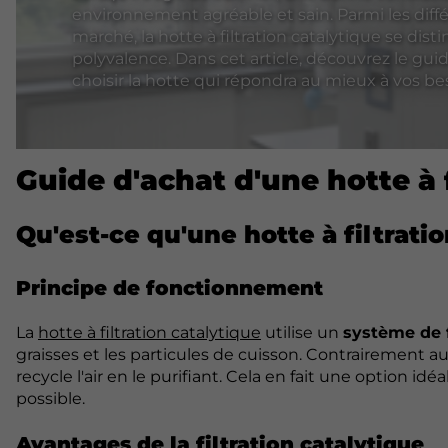
environnement agréable et sain. Parmi les diffé
marché, la hotte à filtration catalytique se dist
polyvalence. Dans cet article, découvrez le gui
choisir la hotte qui répondra au mieux à vos be
Guide d'achat d'une hotte à 
Qu'est-ce qu'une hotte à filtratio
Principe de fonctionnement
La
hotte à filtration catalytique
utilise un
système de f
graisses et les particules de cuisson. Contrairement au
recycle l'air en le purifiant. Cela en fait une option idé
possible.
Avantages de la filtration catalytique