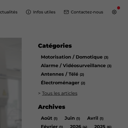
ctualités
Infos utiles
Contactez-nous
Catégories
Motorisation / Domotique
(3)
Alarme / Vidéosurveillance
(3)
Antennes / Télé
(2)
Électroménager
(2)
Tous les articles
Archives
Août
Juin
Avril
(1)
(1)
(1)
Février
2026
2025
(1)
(4)
(6)