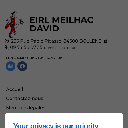
EIRL MEILHAC
DAVID
235 Rue Pablo Picasso,
84500
BOLLENE
09 74 56 07 35
Lun - Ven :
09h - 12h | 14h - 19h
Accueil
Contactez-nous
Mentions légales
Plan du site
Your privacy is our priority